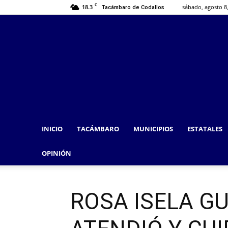
C
18.3
sábado, agosto 8
Tacámbaro de Codallos
INICIO
TACÁMBARO
MUNICIPIOS
ESTATALES
OPINIÓN
ROSA ISELA G