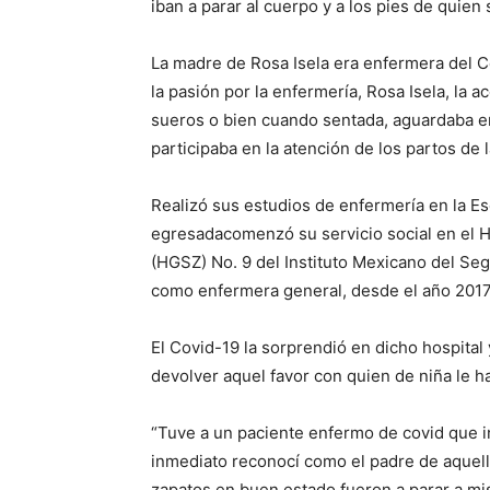
iban a parar al cuerpo y a los pies de quie
La madre de Rosa Isela era enfermera del C
la pasión por la enfermería, Rosa Isela, la
sueros o bien cuando sentada, aguardaba en 
participaba en la atención de los partos de l
Realizó sus estudios de enfermería en la E
egresadacomenzó su servicio social en el H
(HGSZ) No. 9 del Instituto Mexicano del S
como enfermera general, desde el año 2017
El Covid-19 la sorprendió en dicho hospital 
devolver aquel favor con quien de niña le ha
“Tuve a un paciente enfermo de covid que in
inmediato reconocí como el padre de aquel
zapatos en buen estado fueron a parar a mi