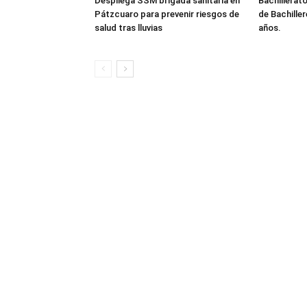
Despliega SSM brigada sanitaria en
Bachillerato
Pátzcuaro para prevenir riesgos de
de Bachille
salud tras lluvias
años.