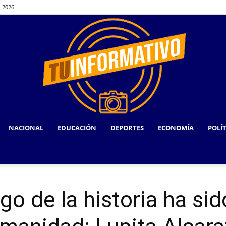
, 2026
NACIONAL
EDUCACIÓN
DEPORTES
ECONOMÍA
POLÍ
TU
rgo de la historia ha si
INFORMATIVO