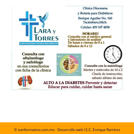
© tuinformativo.com.mx - Desarrollo web I.S.C. Enrique Ramírez