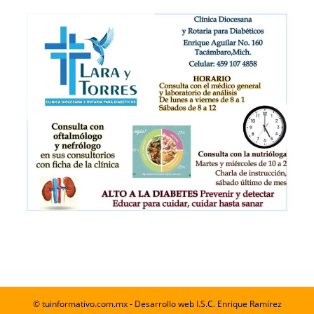
© tuinformativo.com.mx - Desarrollo web I.S.C. Enrique Ramírez