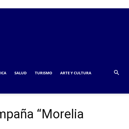
TICA
SALUD
TURISMO
ARTE Y CULTURA
mpaña “Morelia