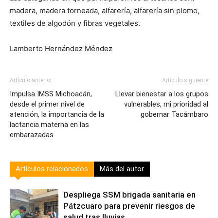
madera, madera torneada, alfarería, alfarería sin plomo,
textiles de algodón y fibras vegetales.
Lamberto Hernández Méndez
Artículo anterior
Artículo siguiente
Impulsa IMSS Michoacán,
Llevar bienestar a los grupos
desde el primer nivel de
vulnerables, mi prioridad al
atención, la importancia de la
gobernar Tacámbaro
lactancia materna en las
embarazadas
Artículos relacionados
Más del autor
Despliega SSM brigada sanitaria en
Pátzcuaro para prevenir riesgos de
salud tras lluvias