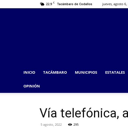
C
22.9
jueves, agosto 6,
Tacámbaro de Codallos
INICIO
TACÁMBARO
MUNICIPIOS
ESTATALES
OPINIÓN
Vía telefónica,
5 agosto, 2022
295