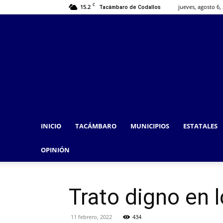
C
15.2
jueves, agosto 6,
Tacámbaro de Codallos
INICIO
TACÁMBARO
MUNICIPIOS
ESTATALES
OPINIÓN
Trato digno en 
11 febrero, 2022
434