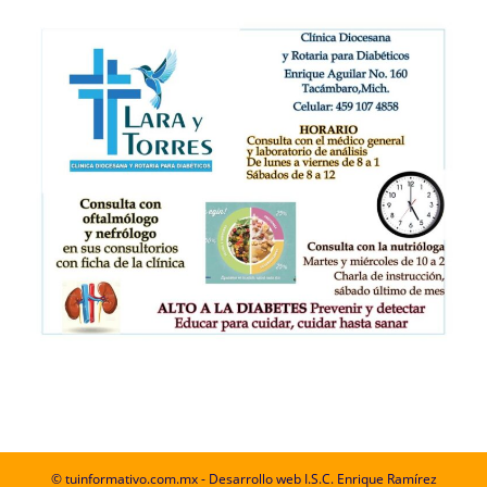
© tuinformativo.com.mx - Desarrollo web I.S.C. Enrique Ramírez