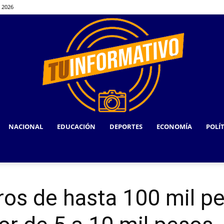
, 2026
NACIONAL
EDUCACIÓN
DEPORTES
ECONOMÍA
POLÍ
TU
ros de hasta 100 mil pe
INFORMATIVO