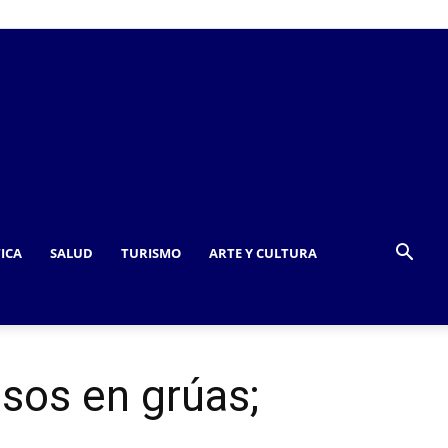
TICA
SALUD
TURISMO
ARTE Y CULTURA
sos en grúas;