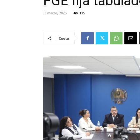
FGE fija tabulad
3 marzo, 2026
115
Cuota