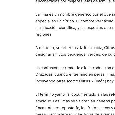
encabezadas por mujeres jefas de familia, e
La lima es un nombre genérico por el que s
especial es un cítrico. El nombre vernácu
clasificación científica, y las especies qu
regiones.
A menudo, se refieren a la lima ácida, Citru
designar a frutos pequeños, verdes, de pul
La confusión se remonta a la introducción d
Cruzadas, cuando el término en persa, limu, 
incluyendo otras (como Citrus × limón) ho
El término yambira, documentado en las ref
ambiguo. Las limas se valoran en general por
finamente en repostería, los frutos secos 
persa como aderezo, y las hojas de algunas