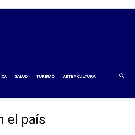
TICA
SALUD
TURISMO
ARTE Y CULTURA
 el país