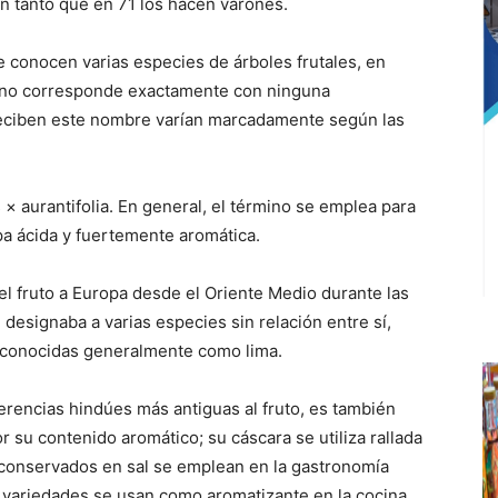
n tanto que en 71 los hacen varones.
e conocen varias especies de árboles frutales, en
lo no corresponde exactamente con ninguna
e reciben este nombre varían marcadamente según las
s × aurantifolia. En general, el término se emplea para
pa ácida y fuertemente aromática.
el fruto a Europa desde el Oriente Medio durante las
designaba a varias especies sin relación entre sí,
y conocidas generalmente como lima.
erencias hindúes más antiguas al fruto, es también
 su contenido aromático; su cáscara se utiliza rallada
y conservados en sal se emplean en la gastronomía
 variedades se usan como aromatizante en la cocina