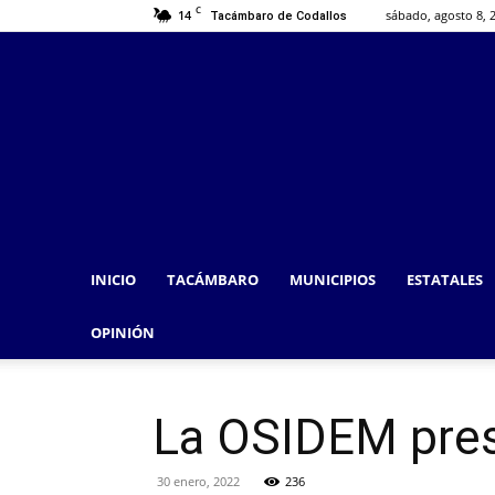
C
14
sábado, agosto 8, 
Tacámbaro de Codallos
INICIO
TACÁMBARO
MUNICIPIOS
ESTATALES
OPINIÓN
La OSIDEM pres
30 enero, 2022
236