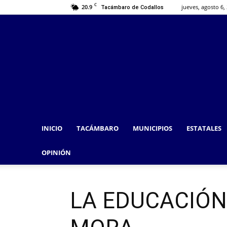
C
20.9
jueves, agosto 6,
Tacámbaro de Codallos
INICIO
TACÁMBARO
MUNICIPIOS
ESTATALES
OPINIÓN
LA EDUCACIÓN