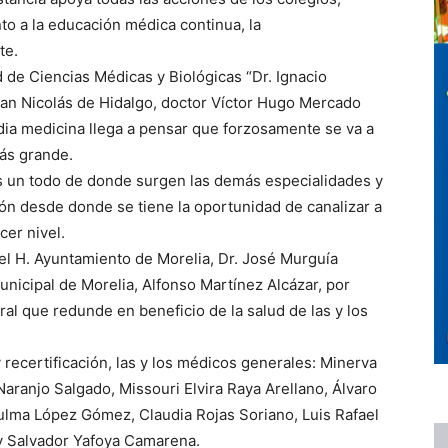
o a la educación médica continua, la
te.
d de Ciencias Médicas y Biológicas “Dr. Ignacio
an Nicolás de Hidalgo, doctor Víctor Hugo Mercado
ia medicina llega a pensar que forzosamente se va a
más grande.
 es un todo de donde surgen las demás especialidades y
ión desde donde se tiene la oportunidad de canalizar a
cer nivel.
del H. Ayuntamiento de Morelia, Dr. José Murguía
nicipal de Morelia, Alfonso Martínez Alcázar, por
al que redunde en beneficio de la salud de las y los
 recertificación, las y los médicos generales: Minerva
aranjo Salgado, Missouri Elvira Raya Arellano, Álvaro
ulma López Gómez, Claudia Rojas Soriano, Luis Rafael
 y Salvador Yafoya Camarena.