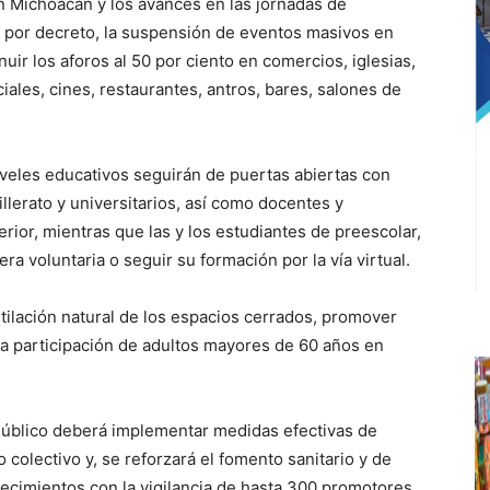
n Michoacán y los avances en las jornadas de
 por decreto, la suspensión de eventos masivos en
uir los aforos al 50 por ciento en comercios, iglesias,
iales, cines, restaurantes, antros, bares, salones de
veles educativos seguirán de puertas abiertas con
llerato y universitarios, así como docentes y
rior, mientras que las y los estudiantes de preescolar,
ra voluntaria o seguir su formación por la vía virtual.
tilación natural de los espacios cerrados, promover
la participación de adultos mayores de 60 años en
úblico deberá implementar medidas efectivas de
 colectivo y, se reforzará el fomento sanitario y de
ecimientos con la vigilancia de hasta 300 promotores