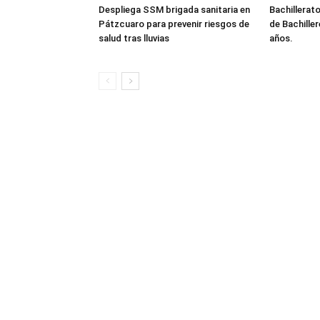
Despliega SSM brigada sanitaria en
Bachillerato
Pátzcuaro para prevenir riesgos de
de Bachille
salud tras lluvias
años.