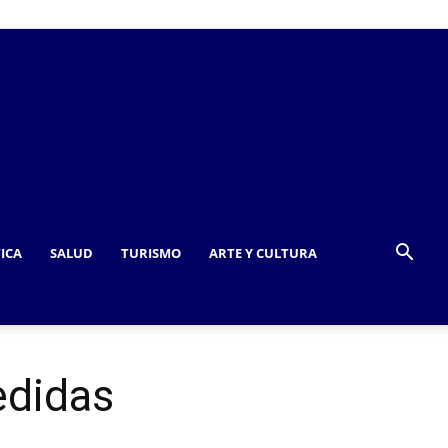
TICA
SALUD
TURISMO
ARTE Y CULTURA
edidas