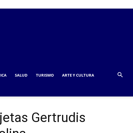
TICA
SALUD
TURISMO
ARTE Y CULTURA
jetas Gertrudis