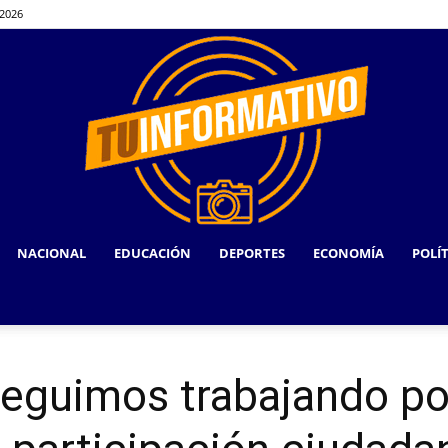
 2026
NACIONAL
EDUCACIÓN
DEPORTES
ECONOMÍA
POLÍ
TU
eguimos trabajando po
INFORMATIVO