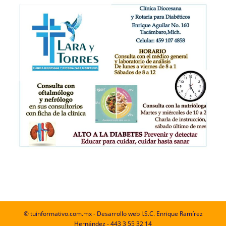
© tuinformativo.com.mx - Desarrollo web I.S.C. Enrique Ramírez
Hernández - 443 3 55 32 14