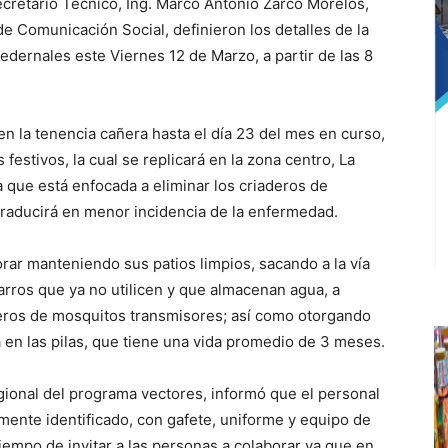
cretario Técnico, Ing. Marco Antonio Zarco Morelos,
de Comunicación Social, definieron los detalles de la
edernales este Viernes 12 de Marzo, a partir de las 8
n la tenencia cañera hasta el día 23 del mes en curso,
festivos, la cual se replicará en la zona centro, La
 que está enfocada a eliminar los criaderos de
raducirá en menor incidencia de la enfermedad.
rar manteniendo sus patios limpios, sacando a la vía
harros que ya no utilicen y que almacenan agua, a
deros de mosquitos transmisores; así como otorgando
a en las pilas, que tiene una vida promedio de 3 meses.
ional del programa vectores, informó que el personal
amente identificado, con gafete, uniforme y equipo de
empo de invitar a las personas a colaborar ya que en