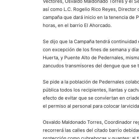
Vectores, Osvaldo Maldonado Torres y el Se
así como L.C. Rogelio Rico Reyes, Director 
campaña que dará inicio en la tenencia de P
horas, en el barrio El Ahorcado.
Se dijo que la Campaña tendrá continuidad e
con excepción de los fines de semana y días 
Huerta, y Puente Alto de Pedernales, misma
zancudos transmisores del dengue que se t
Se pide a la población de Pedernales colabo
pública todos los recipientes, llantas y cac
efecto de evitar que se conviertan en cria
el permiso al personal para colocar larvicid
Osvaldo Maldonado Torres, Coordinador reg
recorrerá las calles del citado barrio debid
protección como cubrebocas y guantes; al ti