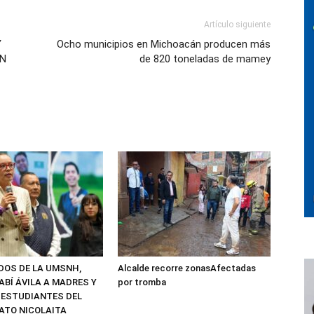
Artículo siguiente
Y
Ocho municipios en Michoacán producen más
EN
de 820 toneladas de mamey
ADOS DE LA UMSNH,
Alcalde recorre zonasAfectadas
ABÍ ÁVILA A MADRES Y
por tromba
 ESTUDIANTES DEL
ATO NICOLAITA