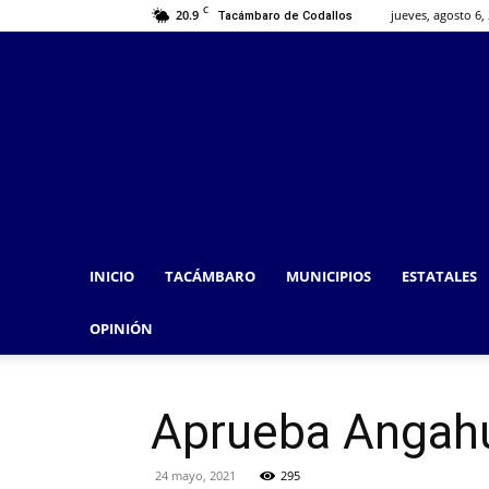
C
20.9
jueves, agosto 6,
Tacámbaro de Codallos
INICIO
TACÁMBARO
MUNICIPIOS
ESTATALES
OPINIÓN
Aprueba Angah
24 mayo, 2021
295