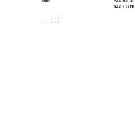
años.
PADRES DE
BACHILLER