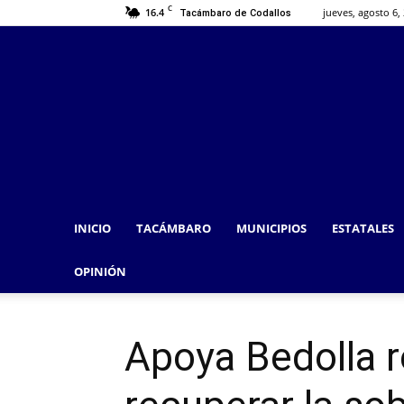
C
16.4
jueves, agosto 6,
Tacámbaro de Codallos
INICIO
TACÁMBARO
MUNICIPIOS
ESTATALES
OPINIÓN
Apoya Bedolla 