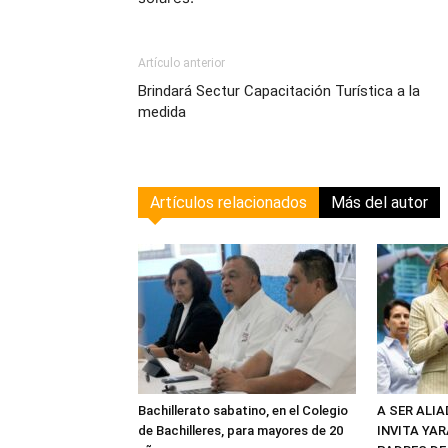
Artículo anterior
Brindará Sectur Capacitación Turística a la
medida
Artículos relacionados
Más del autor
Bachillerato sabatino, en el Colegio
A SER ALI
de Bachilleres, para mayores de 20
INVITA YAR