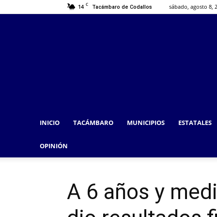
C
14
sábado, agosto 8, 
Tacámbaro de Codallos
INICIO
TACÁMBARO
MUNICIPIOS
ESTATALES
OPINIÓN
A 6 años y medi