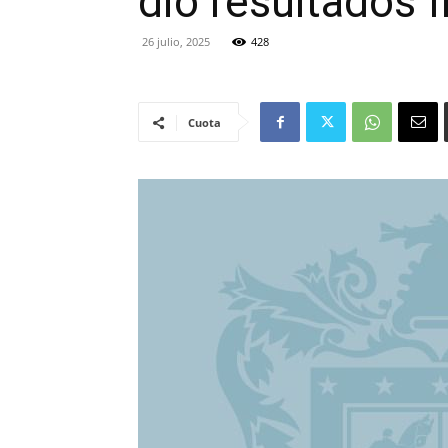
dio resultados f
26 julio, 2025
428
Cuota